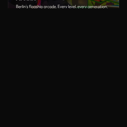
Berlin’s flagship arcade. Every level, every generation.
PC Gaming
LAN gaming and esports, high-end rigs ready to play.