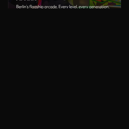
Berlin’s flagship arcade. Every level, every generation.
PC Gaming
LAN gaming and esports, high-end rigs ready to play.