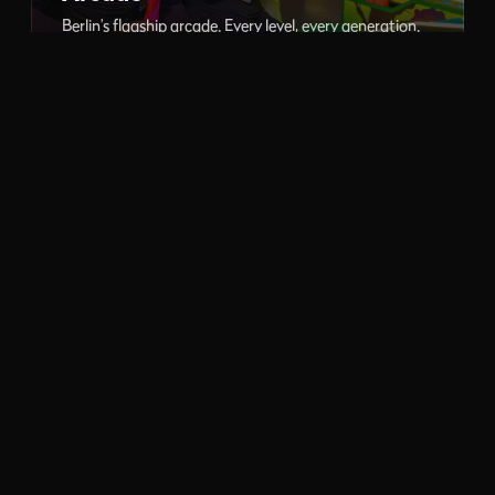
Berlin’s flagship arcade. Every level, every generation.
PC Gaming
LAN gaming and esports, high-end rigs ready to play.