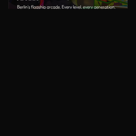
Berlin’s flagship arcade. Every level, every generation.
PC Gaming
LAN gaming and esports, high-end rigs ready to play.