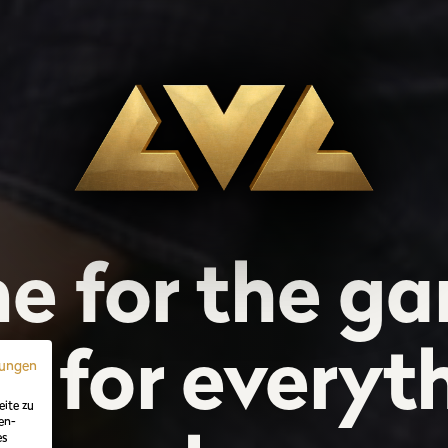
e for the ga
y for everyt
mungen
eite zu
en-
es