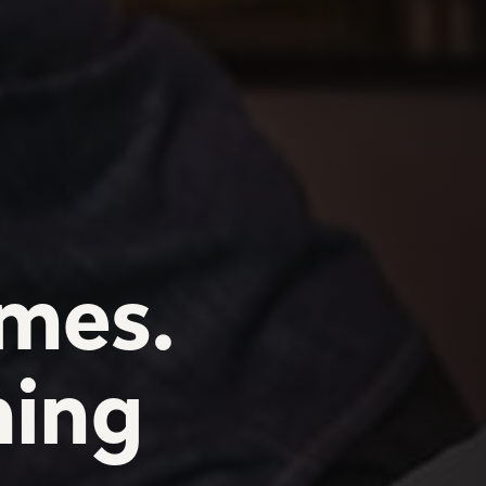
mes.
hing