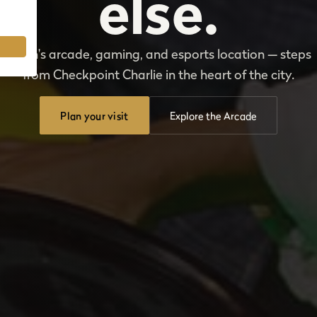
else.
Berlin's arcade, gaming, and esports location — steps
from Checkpoint Charlie in the heart of the city.
Plan your visit
Explore the Arcade