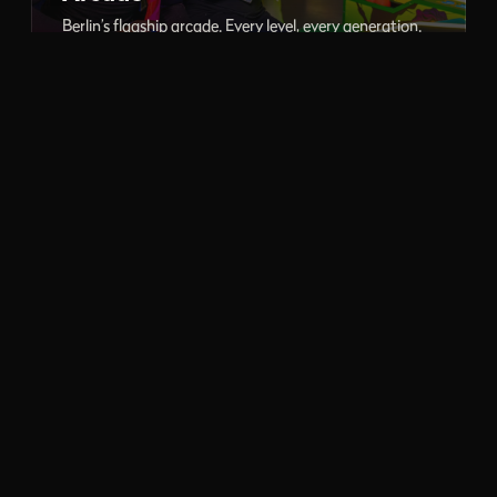
Berlin’s flagship arcade. Every level, every generation.
PC Gaming
LAN gaming and esports, high-end rigs ready to play.