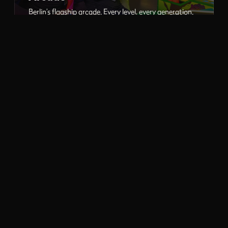
Berlin’s flagship arcade. Every level, every generation.
PC Gaming
LAN gaming and esports, high-end rigs ready to play.