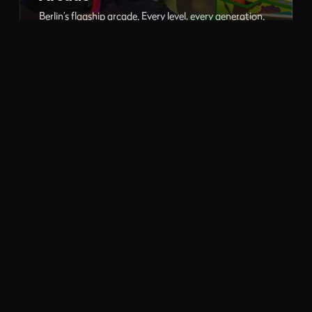
Berlin’s flagship arcade. Every level, every generation.
PC Gaming
LAN gaming and esports, high-end rigs ready to play.